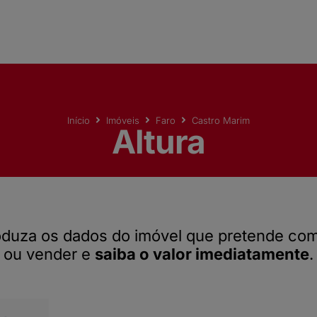
Início
Imóveis
Faro
Castro Marim
Altura
oduza os dados do imóvel que pretende co
ou vender e
saiba o valor imediatamente
.